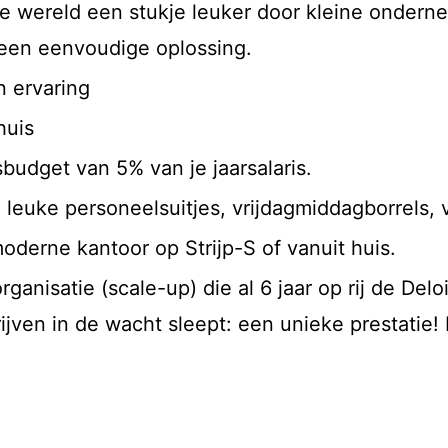
de wereld een stukje leuker door kleine ondern
t een eenvoudige oplossing.
en ervaring
huis
gsbudget van 5% van je jaarsalaris.
euke personeelsuitjes, vrijdagmiddagborrels, v
derne kantoor op Strijp-S of vanuit huis.
anisatie (scale-up) die al 6 jaar op rij de Delo
jven in de wacht sleept: een unieke prestatie!