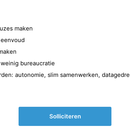
euzes maken
n eenvoud
 maken
weinig bureaucratie
rden: autonomie, slim samenwerken, datagedrev
Solliciteren