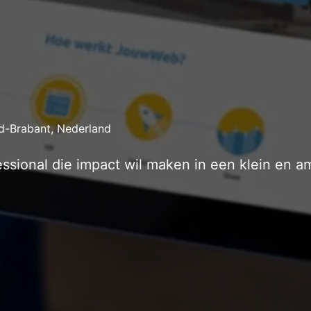
d-Brabant
,
Nederland
essional die impact wil maken in een klein en a